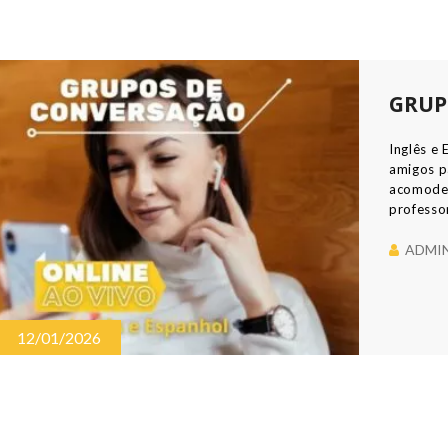
GRUP
Inglês e 
amigos p
acomode-
professo
Apresent
novas sã
ADMI
quem que
12/01/2026