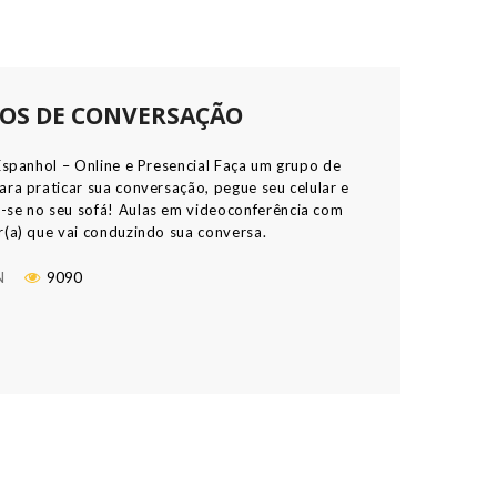
OS DE CONVERSAÇÃO
Espanhol – Online e Presencial Faça um grupo de
ara praticar sua conversação, pegue seu celular e
se no seu sofá! Aulas em videoconferência com
r(a) que vai conduzindo sua conversa.
ações ou documentos usados na aula, ou palavras
o registradas e depois enviadas no grupo para
N
9090
r estudar mais […]