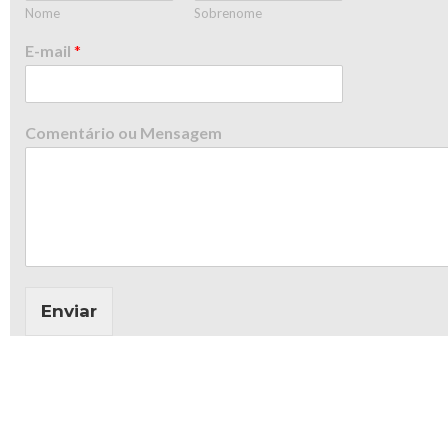
Nome
Sobrenome
E-mail
*
Comentário ou Mensagem
Enviar