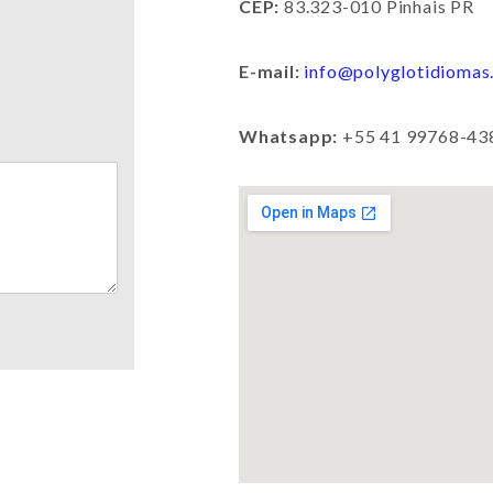
CEP:
83.323-010 Pinhais PR
E-mail:
info@polyglotidiomas
Whatsapp:
+55 41 99768-43