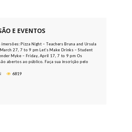
SÃO E EVENTOS
 imersões: Pizza Night – Teachers Bruna and Ursula
, March 27, 7 to 9 pm Let’s Make Drinks – Student
ender Myke – Friday, April 17, 7 to 9 pm Os
ão abertos ao público. Faça sua inscrição pelo
 (41) 99768 4383 O que é Imersão? Imersão
 mergulho. Mas […]
N
6819