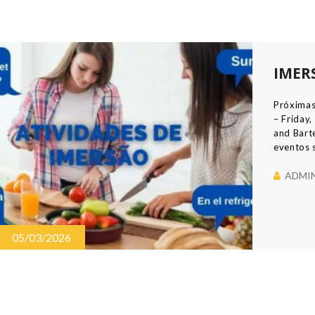
IMER
Próximas
– Friday
and Bart
eventos s
Whatsapp
significa
ADMI
05/03/2026