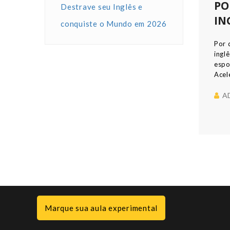
PO
Destrave seu Inglês e
IN
conquiste o Mundo em 2026
Por 
ingl
espo
Acel
leve
Matr
A
Marque sua aula experimental