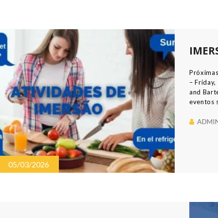
IMER
Próximas
– Friday
and Bart
eventos s
Whatsapp
significa
ADMI
05/03/2026