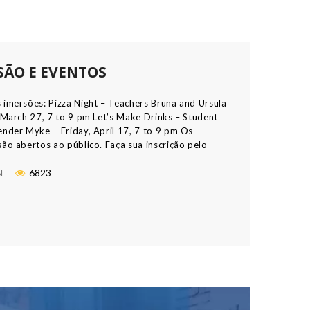
SÃO E EVENTOS
 imersões: Pizza Night – Teachers Bruna and Ursula
, March 27, 7 to 9 pm Let’s Make Drinks – Student
ender Myke – Friday, April 17, 7 to 9 pm Os
ão abertos ao público. Faça sua inscrição pelo
 (41) 99768 4383 O que é Imersão? Imersão
 mergulho. Mas […]
N
6823