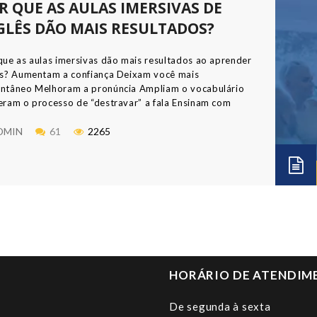
R QUE AS AULAS IMERSIVAS DE
GLÊS DÃO MAIS RESULTADOS?
que as aulas imersivas dão mais resultados ao aprender
ês? Aumentam a confiança Deixam você mais
ntâneo Melhoram a pronúncia Ampliam o vocabulário
eram o processo de “destravar” a fala Ensinam com
za e diversão Início das aulas a partir de 07/02.
icule-se já!
DMIN
61
2265
HORÁRIO DE ATENDIM
De segunda à sexta